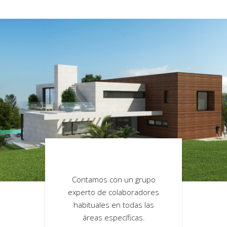
os un equipo
Contamos con un grupo
Según el tip
ializado en el
experto de colaboradores
necesidades d
o, la gestión y la
habituales en todas las
proyecto, somos
ución de obras
áreas específicas.
de suministrar l