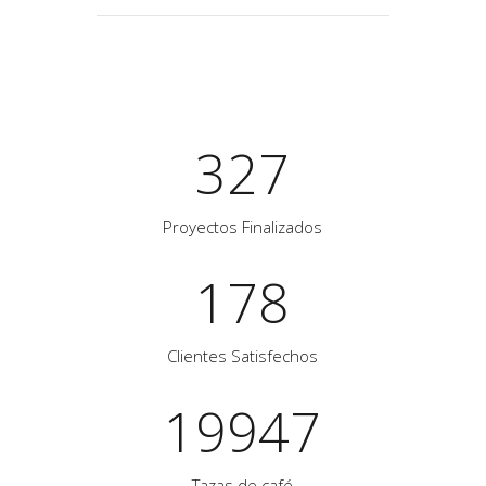
327
Proyectos Finalizados
178
Clientes Satisfechos
19947
Tazas de café