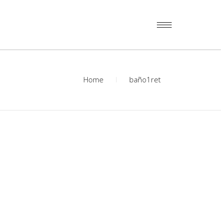
Home
baño1ret