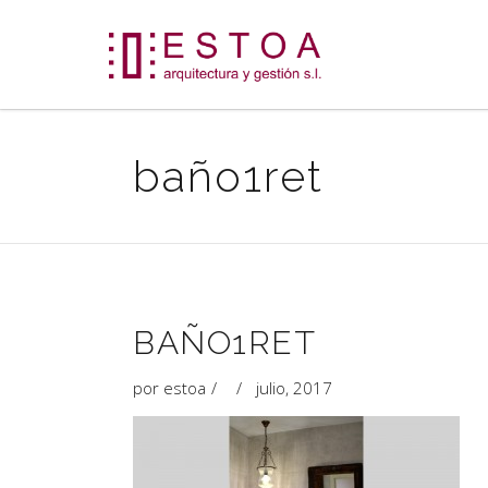
baño1ret
BAÑO1RET
por
estoa
julio, 2017