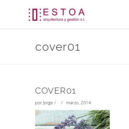
cover01
COVER01
por
Jorge
marzo, 2014