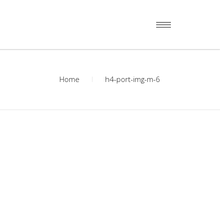
Home
h4-port-img-m-6