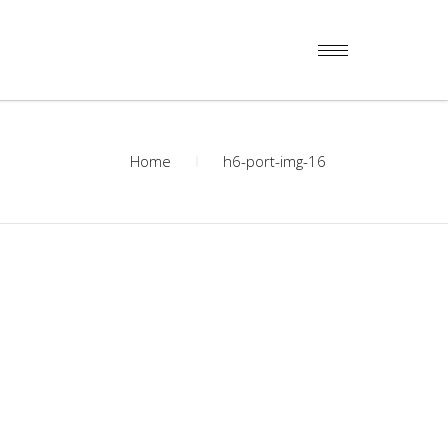
Home
h6-port-img-16