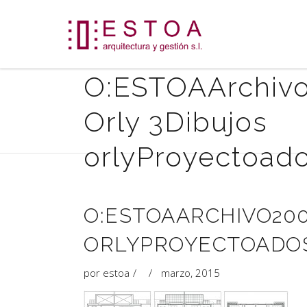
O:ESTOAArchiv
Orly 3Dibujos
orlyProyectoad
O:ESTOAARCHIVO200
ORLYPROYECTOADO
por
estoa
marzo, 2015