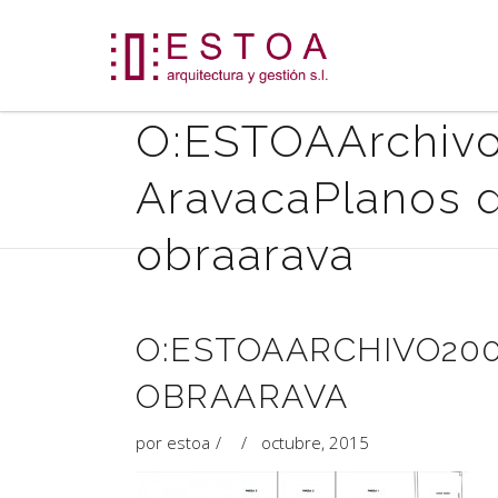
O:ESTOAArchiv
AravacaPlanos d
obraarava
O:ESTOAARCHIVO200
OBRAARAVA
por
estoa
octubre, 2015