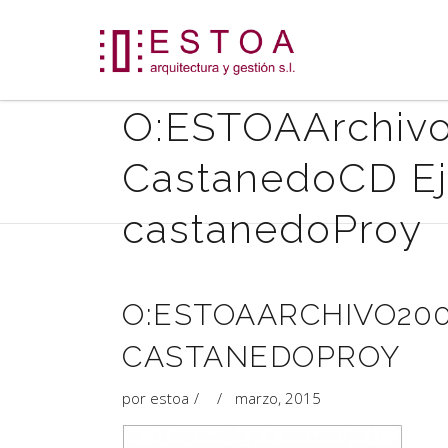
O:ESTOAArchiv
CastanedoCD Ej
castanedoProy
O:ESTOAARCHIVO20
CASTANEDOPROY
por
estoa
marzo, 2015