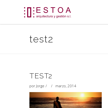
test2
TEST2
por
Jorge
marzo, 2014